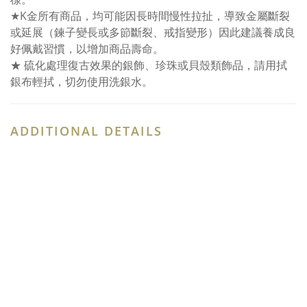
★K金所有商品，均可能因長時間慢性拉扯，導致金屬斷裂
或延展（鍊子變長或多節斷裂、戒指變形）因此建議養成良
好佩戴習慣，以增加商品壽命。
★ 硫化處理復古效果的銀飾、珍珠或貝殼類飾品，請用拭
銀布輕拭，切勿使用洗銀水。
ADDITIONAL DETAILS