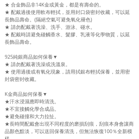
★ 合金飾品非14K金或黃金，都是有壽命的。
★ 配戴過後使用軟布輕拭，並用封口袋密封收藏，可以延
長飾品壽命。(隔絕空氣可避免氧化褪色)
★ 請勿配戴著洗澡、洗手、游泳、碰水。
★ 配戴時請避免碰觸香水、髮膠、乳液等化學物質，以延
長飾品壽命。
925純銀商品如何保養▼
★ 請勿配戴著洗澡或洗溫泉。
★ 使用過後或有氧化現象，請用拭銀布輕拭保養，並用密
封袋密封收藏。
K金商品如何保養▼
★汗水浸濕應即時清洗。
★不宜接觸化學合成品。
★避免碰撞和大力拉扯。
★長時間配戴會出現不同程度的磨損刮痕，刮痕本身會讓商
品顏色黯淡，可以送回保養清洗，但無法恢復100％全新模
樣。