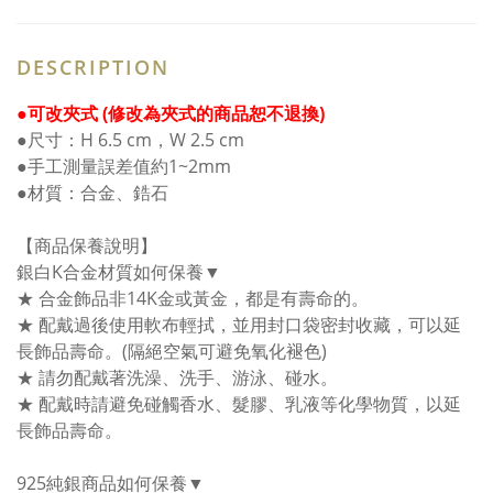
DESCRIPTION
●可改夾式 (修改為夾式的商品恕不退換)
●尺寸：H 6.5 cm，W 2.5 cm
●手工測量誤差值約1~2mm
●材質：合金、鋯石
【商品保養說明】
銀白K合金材質如何保養▼
★ 合金飾品非14K金或黃金，都是有壽命的。
★ 配戴過後使用軟布輕拭，並用封口袋密封收藏，可以延
長飾品壽命。(隔絕空氣可避免氧化褪色)
★ 請勿配戴著洗澡、洗手、游泳、碰水。
★ 配戴時請避免碰觸香水、髮膠、乳液等化學物質，以延
長飾品壽命。
925純銀商品如何保養▼