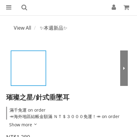
View All
✨本週新品✨
璀璨之星/針式垂墜耳
滿千免運 on order
🥕海外地區結帳金額滿 ＮＴ＄３０００免運！🥕 on order
Show more