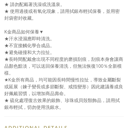
★ 請勿配戴著洗澡或洗溫泉。
★ 使用過後或有氧化現象，請用拭銀布輕拭保養，並用密
封袋密封收藏。
K金商品如何保養▼
★汗水浸濕應即時清洗。
★不宜接觸化學合成品。
★避免碰撞和大力拉扯。
★長時間配戴會出現不同程度的磨損刮痕，刮痕本身會讓商
品顏色黯淡，可以送回保養清洗，但無法恢復100％全新模
樣。
★K金所有商品，均可能因長時間慢性拉扯，導致金屬斷裂
或延展（鍊子變長或多節斷裂、戒指變形）因此建議養成良
好佩戴習慣，以增加商品壽命。
★ 硫化處理復古效果的銀飾、珍珠或貝殼類飾品，請用拭
銀布輕拭，切勿使用洗銀水。
ADDITIONAL DETAILS