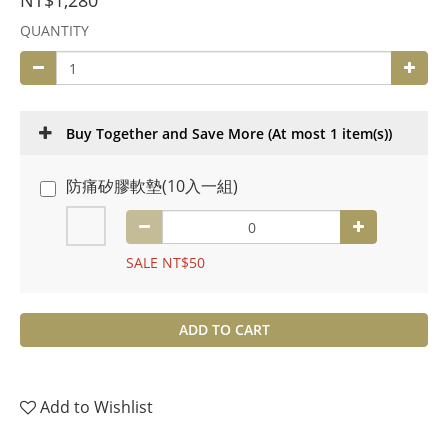
NT$1,280
QUANTITY
Buy Together and Save More
(At most 1 item(s))
防痛矽膠軟墊(10入一組)
SALE NT$50
ADD TO CART
Add to Wishlist