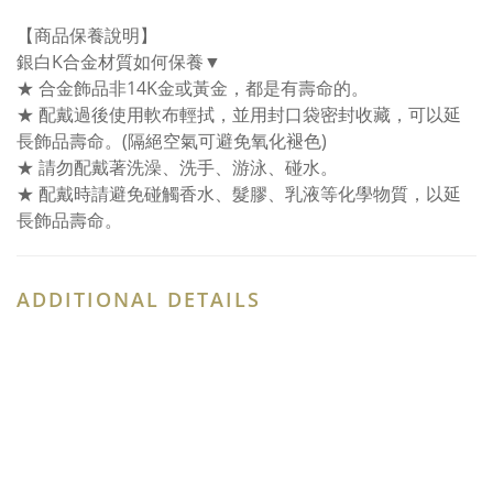
【商品保養說明】
銀白K合金材質如何保養▼
★ 合金飾品非14K金或黃金，都是有壽命的。
★ 配戴過後使用軟布輕拭，並用封口袋密封收藏，可以延
長飾品壽命。(隔絕空氣可避免氧化褪色)
★ 請勿配戴著洗澡、洗手、游泳、碰水。
★ 配戴時請避免碰觸香水、髮膠、乳液等化學物質，以延
長飾品壽命。
ADDITIONAL DETAILS