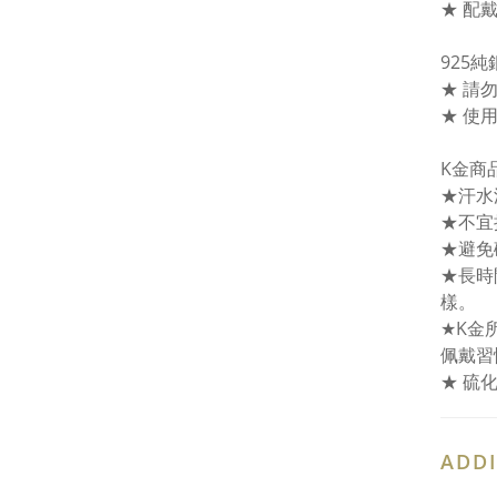
★ 配
925
★ 請
★ 使
K金商
★汗水
★不宜
★避免
★長時
樣。
★K金
佩戴習
★ 硫
ADDI