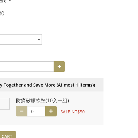
ore
80
y
y Together and Save More
(At most 1 item(s))
防痛矽膠軟墊(10入一組)
SALE NT$50
 CART