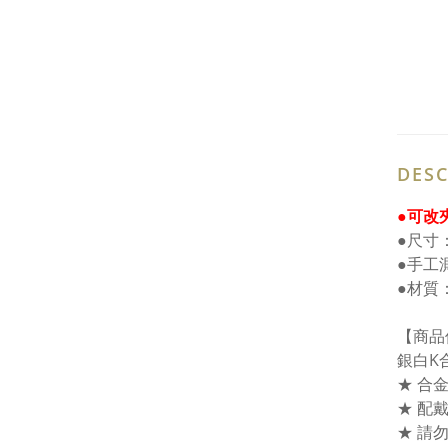
DESC
●可改
●尺寸：H
●手工
●材質
【商品
銀白K
★ 合
★ 配
★ 請