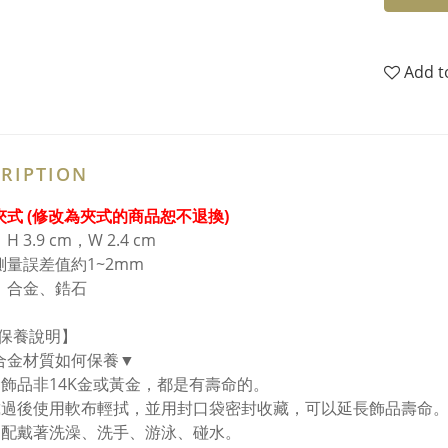
Add t
RIPTION
夾式 (修改為夾式的商品恕不退換)
 3.9 cm，W 2.4 cm
測量誤差值約1~2mm
：合金、鋯石
保養說明】
合金材質如何保養▼
金飾品非14K金或黃金，都是有壽命的。
戴過後使用軟布輕拭，並用封口袋密封收藏，可以延長飾品壽命。
勿配戴著洗澡、洗手、游泳、碰水。