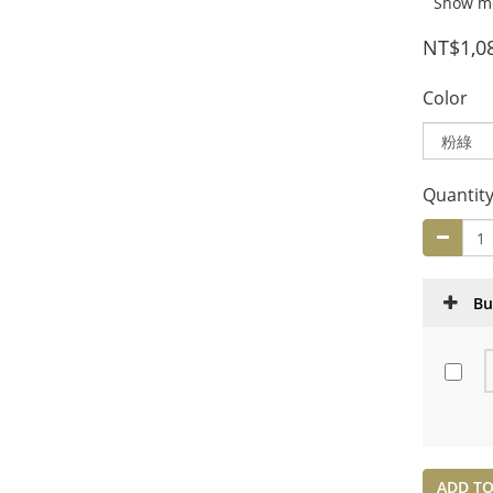
Show m
NT$1,0
Color
Quantit
Bu
ADD TO