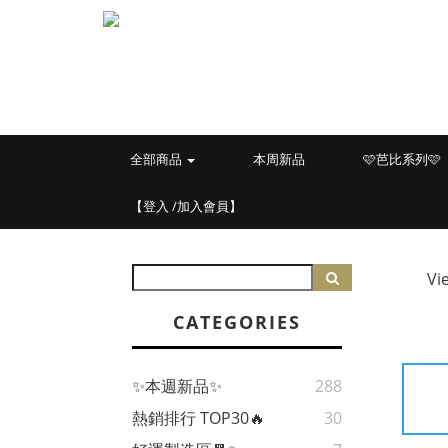
全部商品
本周新品
🩷芭比系列🩷
【登入 /加入會員】
Vi
CATEGORIES
✨本週新品✨
288
熱銷排行 TOP30🔥
30