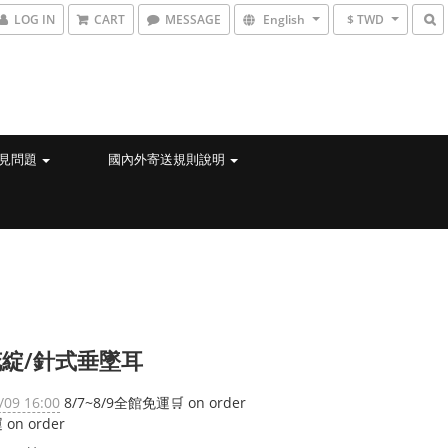
LOG IN
CART
MESSAGE
English
$ TWD
見問題
國內外寄送規則說明
綻/針式垂墜耳
/09 16:00
8/7~8/9全館免運🛒 on order
on order