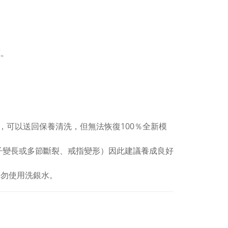
。
藏。
，可以送回保養清洗，但無法恢復100％全新模
子變長或多節斷裂、戒指變形）因此建議養成良好
切勿使用洗銀水。