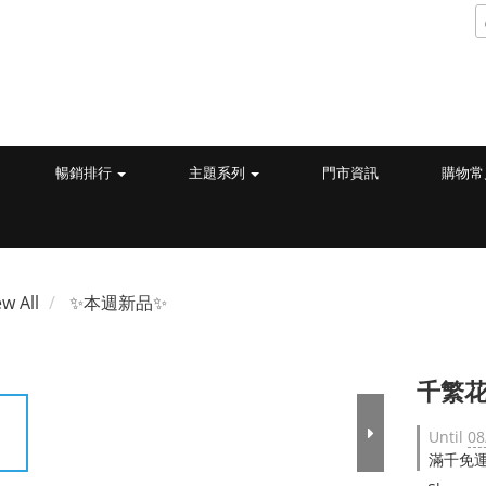
暢銷排行
主題系列
門市資訊
購物常
ew All
✨本週新品✨
千繁花
Until
08
滿千免運 