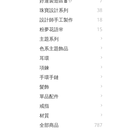
好運製造區🧧✨
7
珠寶設計系列
38
設計師手工製作
18
粉夢花語🌸
15
主題系列
色系主題飾品
耳環
項鍊
手環手鏈
髮飾
單品配件
戒指
材質
全部商品
787