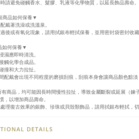
戴時請避免碰觸香水、髮膠、乳液等化學物質，以延長飾品壽命
純銀商品如何保養▼
勿配戴著洗澡或洗溫泉。
用過後或有氧化現象，請用拭銀布輕拭保養，並用密封袋密封收
品如何保養▼
浸濕應即時清洗。
接觸化學合成品。
碰撞和大力拉扯。
間配戴會出現不同程度的磨損刮痕，刮痕本身會讓商品顏色黯淡
所有商品，均可能因長時間慢性拉扯，導致金屬斷裂或延展（鍊
慣，以增加商品壽命。
化處理復古效果的銀飾、珍珠或貝殼類飾品，請用拭銀布輕拭，
TIONAL DETAILS