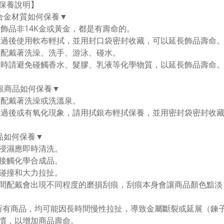
保養說明】
合金材質如何保養▼
金飾品非14K金或黃金，都是有壽命的。
戴過後使用軟布輕拭，並用封口袋密封收藏，可以延長飾品壽命。
勿配戴著洗澡、洗手、游泳、碰水。
戴時請避免碰觸香水、髮膠、乳液等化學物質，以延長飾品壽命
純銀商品如何保養▼
勿配戴著洗澡或洗溫泉。
用過後或有氧化現象，請用拭銀布輕拭保養，並用密封袋密封收
品如何保養▼
浸濕應即時清洗。
接觸化學合成品。
碰撞和大力拉扯。
間配戴會出現不同程度的磨損刮痕，刮痕本身會讓商品顏色黯淡
所有商品，均可能因長時間慢性拉扯，導致金屬斷裂或延展（鍊
慣，以增加商品壽命。