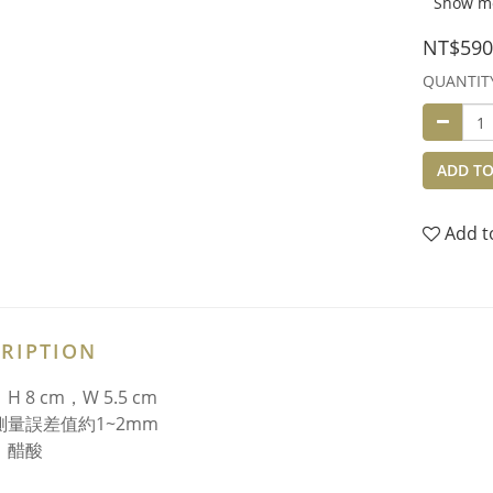
Show m
NT$590
QUANTIT
ADD TO
Add t
RIPTION
H 8 cm，W 5.5 cm
測量誤差值約1~2mm
：醋酸