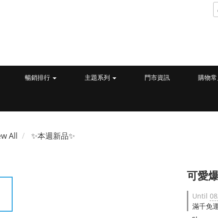
暢銷排行
主題系列
門市資訊
購物常
ew All
✨本週新品✨
可愛爆
Until
08
滿千免運 