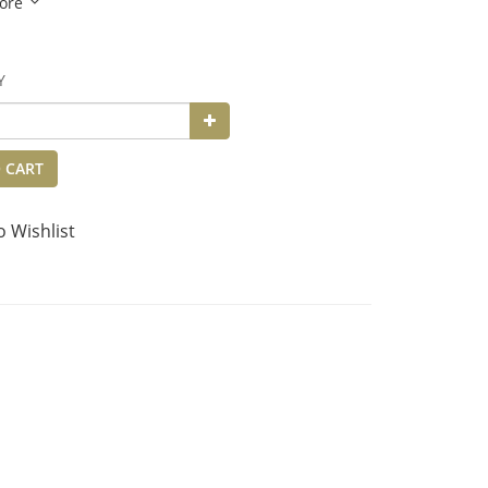
ore
Y
 CART
o Wishlist