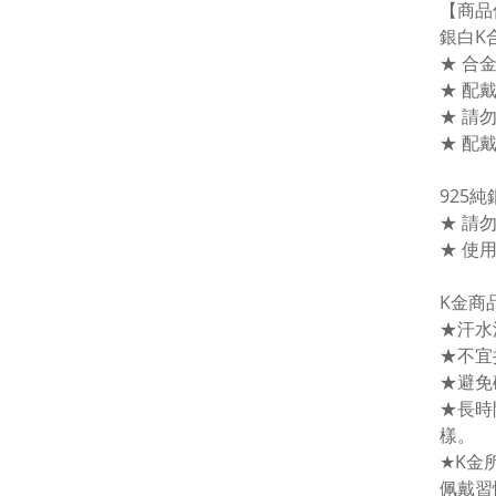
【商品
銀白K
★ 合
★ 配
★ 請
★ 配
925
★ 請
★ 使
K金商
★汗水
★不宜
★避免
★長時
樣。
★K金
佩戴習