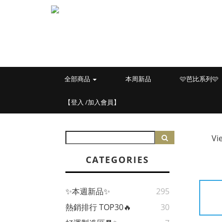
全部商品
本周新品
🩷芭比系列🩷
【登入 /加入會員】
Vi
CATEGORIES
✨本週新品✨
295
熱銷排行 TOP30🔥
30