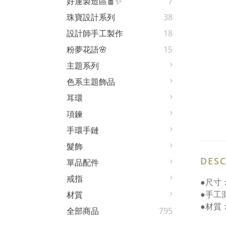
好運製造區🧧✨
7
珠寶設計系列
38
設計師手工製作
18
粉夢花語🌸
15
主題系列
色系主題飾品
耳環
項鍊
手環手鏈
髮飾
DESC
單品配件
戒指
●尺寸：
●手工
材質
●材質
全部商品
795