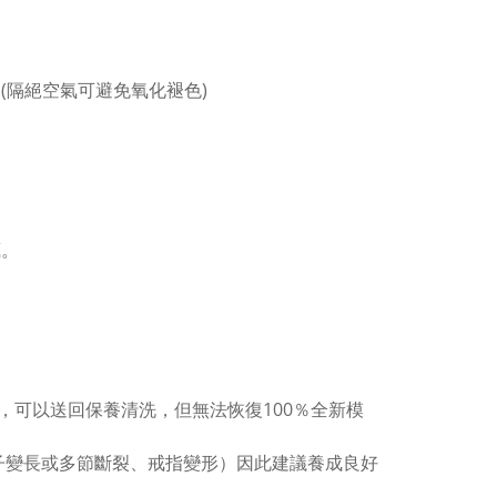
(隔絕空氣可避免氧化褪色)
。
藏。
，可以送回保養清洗，但無法恢復100％全新模
子變長或多節斷裂、戒指變形）因此建議養成良好