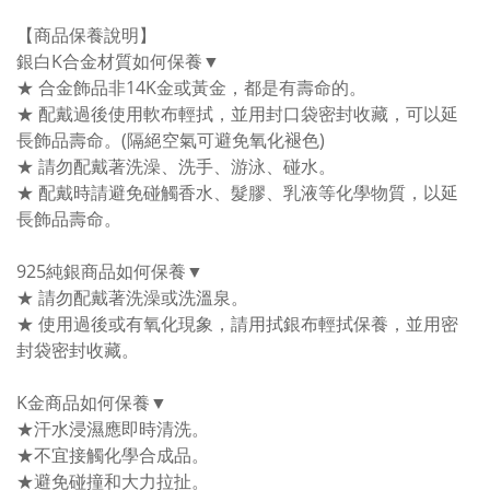
【商品保養說明】
銀白K合金材質如何保養▼
★ 合金飾品非14K金或黃金，都是有壽命的。
★ 配戴過後使用軟布輕拭，並用封口袋密封收藏，可以延
長飾品壽命。(隔絕空氣可避免氧化褪色)
★ 請勿配戴著洗澡、洗手、游泳、碰水。
★ 配戴時請避免碰觸香水、髮膠、乳液等化學物質，以延
長飾品壽命。
925純銀商品如何保養▼
★ 請勿配戴著洗澡或洗溫泉。
★ 使用過後或有氧化現象，請用拭銀布輕拭保養，並用密
封袋密封收藏。
K金商品如何保養▼
★汗水浸濕應即時清洗。
★不宜接觸化學合成品。
★避免碰撞和大力拉扯。