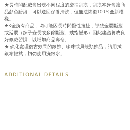
★長時間配戴會出現不同程度的磨損刮痕，刮痕本身會讓商
品顏色黯淡，可以送回保養清洗，但無法恢復100％全新模
樣。
★K金所有商品，均可能因長時間慢性拉扯，導致金屬斷裂
或延展（鍊子變長或多節斷裂、戒指變形）因此建議養成良
好佩戴習慣，以增加商品壽命。
★ 硫化處理復古效果的銀飾、珍珠或貝殼類飾品，請用拭
銀布輕拭，切勿使用洗銀水。
ADDITIONAL DETAILS