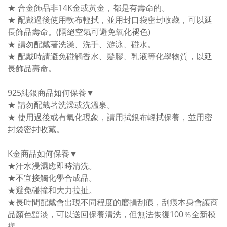
★ 合金飾品非14K金或黃金，都是有壽命的。
★ 配戴過後使用軟布輕拭，並用封口袋密封收藏，可以延
長飾品壽命。(隔絕空氣可避免氧化褪色)
★ 請勿配戴著洗澡、洗手、游泳、碰水。
★ 配戴時請避免碰觸香水、髮膠、乳液等化學物質，以延
長飾品壽命。
925純銀商品如何保養▼
★ 請勿配戴著洗澡或洗溫泉。
★ 使用過後或有氧化現象，請用拭銀布輕拭保養，並用密
封袋密封收藏。
K金商品如何保養▼
★汗水浸濕應即時清洗。
★不宜接觸化學合成品。
★避免碰撞和大力拉扯。
★長時間配戴會出現不同程度的磨損刮痕，刮痕本身會讓商
品顏色黯淡，可以送回保養清洗，但無法恢復100％全新模
樣。