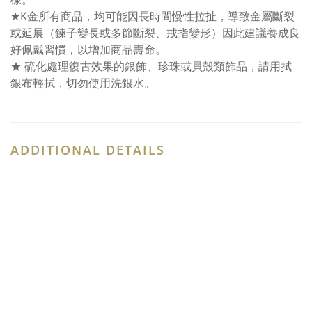
★K金所有商品，均可能因長時間慢性拉扯，導致金屬斷裂
或延展（鍊子變長或多節斷裂、戒指變形）因此建議養成良
好佩戴習慣，以增加商品壽命。
★ 硫化處理復古效果的銀飾、珍珠或貝殼類飾品，請用拭
銀布輕拭，切勿使用洗銀水。
ADDITIONAL DETAILS