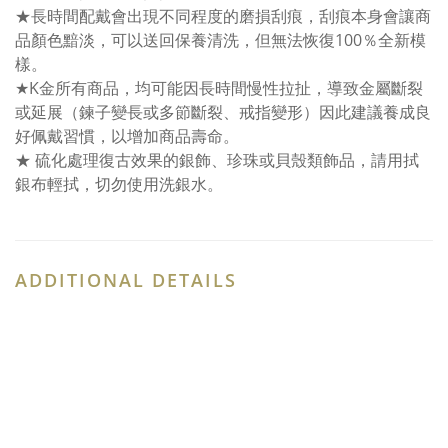
★長時間配戴會出現不同程度的磨損刮痕，刮痕本身會讓商
品顏色黯淡，可以送回保養清洗，但無法恢復100％全新模
樣。
★K金所有商品，均可能因長時間慢性拉扯，導致金屬斷裂
或延展（鍊子變長或多節斷裂、戒指變形）因此建議養成良
好佩戴習慣，以增加商品壽命。
★ 硫化處理復古效果的銀飾、珍珠或貝殼類飾品，請用拭
銀布輕拭，切勿使用洗銀水。
ADDITIONAL DETAILS