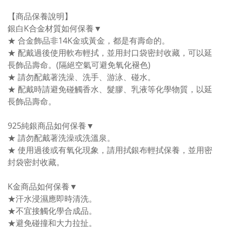
【商品保養說明】
銀白K合金材質如何保養▼
★ 合金飾品非14K金或黃金，都是有壽命的。
★ 配戴過後使用軟布輕拭，並用封口袋密封收藏，可以延
長飾品壽命。(隔絕空氣可避免氧化褪色)
★ 請勿配戴著洗澡、洗手、游泳、碰水。
★ 配戴時請避免碰觸香水、髮膠、乳液等化學物質，以延
長飾品壽命。
925純銀商品如何保養▼
★ 請勿配戴著洗澡或洗溫泉。
★ 使用過後或有氧化現象，請用拭銀布輕拭保養，並用密
封袋密封收藏。
K金商品如何保養▼
★汗水浸濕應即時清洗。
★不宜接觸化學合成品。
★避免碰撞和大力拉扯。