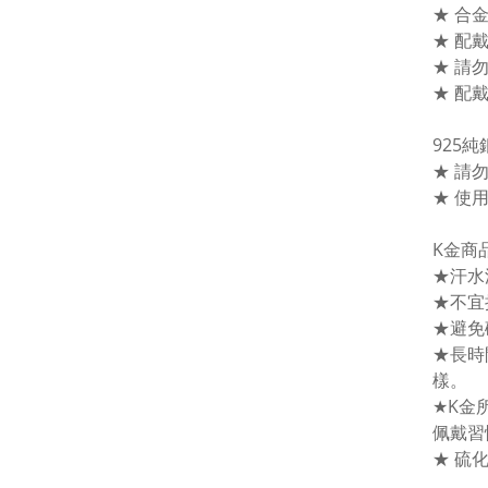
★ 合
★ 配
★ 請
★ 配
925
★ 請
★ 使
K金商
★汗水
★不宜
★避免
★長時
樣。
★K金
佩戴習
★ 硫