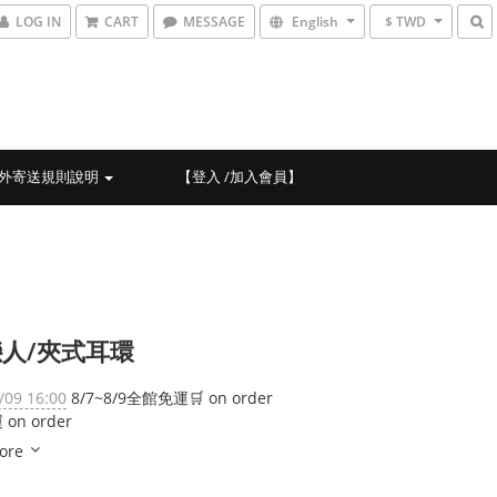
LOG IN
CART
MESSAGE
English
$ TWD
外寄送規則說明
【登入 /加入會員】
人/夾式耳環
/09 16:00
8/7~8/9全館免運🛒 on order
on order
ore