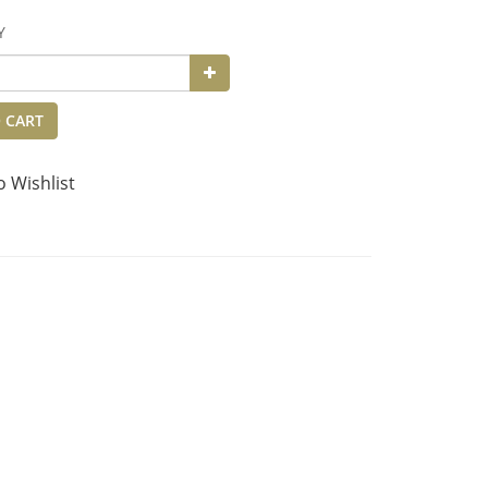
Y
 CART
o Wishlist