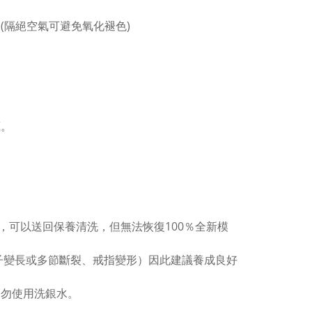
(隔絕空氣可避免氧化褪色)
。
藏。
，可以送回保養清洗，但無法恢復100％全新模
子變長或多節斷裂、戒指變形）因此建議養成良好
切勿使用洗銀水。