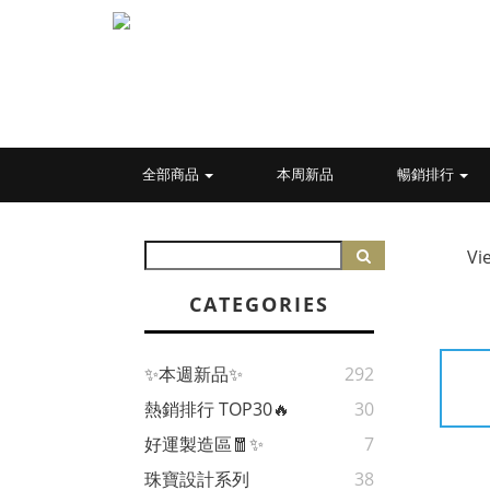
全部商品
本周新品
暢銷排行
Vi
CATEGORIES
✨本週新品✨
292
熱銷排行 TOP30🔥
30
好運製造區🧧✨
7
珠寶設計系列
38