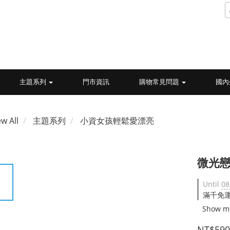
主題系列
門市資訊
購物常見問題
國內
ew All
主題系列
小資女孩輕鬆愛漂亮
微光戀
Until
08
滿千免運 
Show m
NT$590