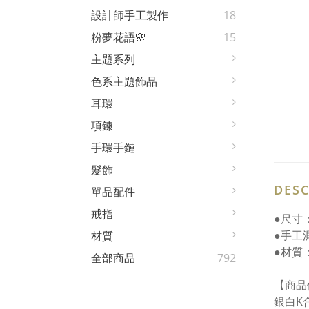
設計師手工製作
18
粉夢花語🌸
15
主題系列
色系主題飾品
耳環
項鍊
手環手鏈
髮飾
DESC
單品配件
戒指
●尺寸：
●手工
材質
●材質
全部商品
792
【商品
銀白K