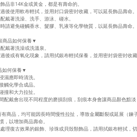
金飾品非14K金或黃金，都是有壽命的。
戴過後使用軟布輕拭，並用封口袋密封收藏，可以延長飾品壽命。
勿配戴著洗澡、洗手、游泳、碰水。
戴時請避免碰觸香水、髮膠、乳液等化學物質，以延長飾品壽命
純銀商品如何保養▼
勿配戴著洗澡或洗溫泉。
用過後或有氧化現象，請用拭銀布輕拭保養，並用密封袋密封收
品如何保養▼
浸濕應即時清洗。
接觸化學合成品。
碰撞和大力拉扯。
間配戴會出現不同程度的磨損刮痕，刮痕本身會讓商品顏色黯淡
所有商品，均可能因長時間慢性拉扯，導致金屬斷裂或延展（鍊
慣，以增加商品壽命。
化處理復古效果的銀飾、珍珠或貝殼類飾品，請用拭銀布輕拭，