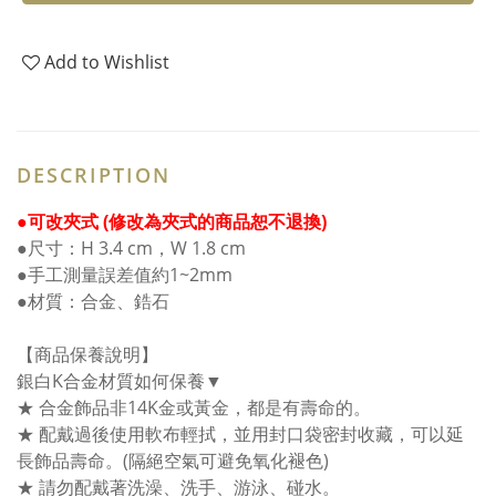
Add to Wishlist
DESCRIPTION
●可改夾式 (修改為夾式的商品恕不退換)
●尺寸：H 3.4 cm，W 1.8 cm
●手工測量誤差值約1~2mm
●材質：合金、鋯石
【商品保養說明】
銀白K合金材質如何保養▼
★ 合金飾品非14K金或黃金，都是有壽命的。
★ 配戴過後使用軟布輕拭，並用封口袋密封收藏，可以延
長飾品壽命。(隔絕空氣可避免氧化褪色)
★ 請勿配戴著洗澡、洗手、游泳、碰水。