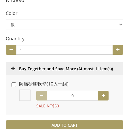
NT$890
Color
Quantity
Buy Together and Save More
(At most 1 item(s))
防痛矽膠軟墊(10入一組)
SALE NT$50
ADD TO CART