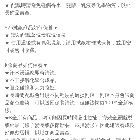
★ 配戴時請避免碰觸香水、髮膠、乳液等化學物質，以延
長飾品壽命。
925純銀商品如何保養▼
★ 請勿配戴著洗澡或洗溫泉。
★ 使用過後或有氧化現象，請用拭銀布輕拭保養，並用密
封袋密封收藏。
K金商品如何保養▼
★汗水浸濕應即時清洗。
★不宜接觸化學合成品。
★避免碰撞和大力拉扯。
★長時間配戴會出現不同程度的磨損刮痕，刮痕本身會讓商
品顏色黯淡，可以送回保養清洗，但無法恢復100％全新模
樣。
★K金所有商品，均可能因長時間慢性拉扯，導致金屬斷裂
或延展（鍊子變長或多節斷裂、戒指變形）因此建議養成良
好佩戴習慣，以增加商品壽命。