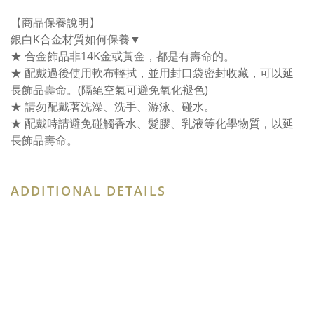
【商品保養說明】
銀白K合金材質如何保養▼
★ 合金飾品非14K金或黃金，都是有壽命的。
★ 配戴過後使用軟布輕拭，並用封口袋密封收藏，可以延
長飾品壽命。(隔絕空氣可避免氧化褪色)
★ 請勿配戴著洗澡、洗手、游泳、碰水。
★ 配戴時請避免碰觸香水、髮膠、乳液等化學物質，以延
長飾品壽命。
ADDITIONAL DETAILS