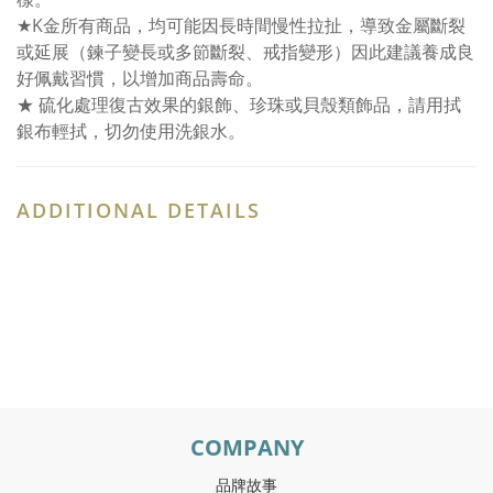
★K金所有商品，均可能因長時間慢性拉扯，導致金屬斷裂
或延展（鍊子變長或多節斷裂、戒指變形）因此建議養成良
好佩戴習慣，以增加商品壽命。
★ 硫化處理復古效果的銀飾、珍珠或貝殼類飾品，請用拭
銀布輕拭，切勿使用洗銀水。
ADDITIONAL DETAILS
COMPANY
品牌故事