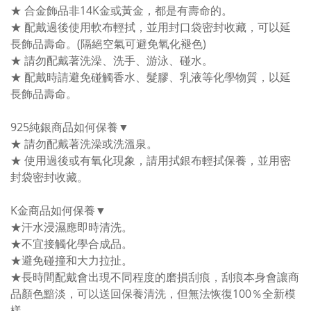
★ 合金飾品非14K金或黃金，都是有壽命的。
★ 配戴過後使用軟布輕拭，並用封口袋密封收藏，可以延
長飾品壽命。(隔絕空氣可避免氧化褪色)
★ 請勿配戴著洗澡、洗手、游泳、碰水。
★ 配戴時請避免碰觸香水、髮膠、乳液等化學物質，以延
長飾品壽命。
925純銀商品如何保養▼
★ 請勿配戴著洗澡或洗溫泉。
★ 使用過後或有氧化現象，請用拭銀布輕拭保養，並用密
封袋密封收藏。
K金商品如何保養▼
★汗水浸濕應即時清洗。
★不宜接觸化學合成品。
★避免碰撞和大力拉扯。
★長時間配戴會出現不同程度的磨損刮痕，刮痕本身會讓商
品顏色黯淡，可以送回保養清洗，但無法恢復100％全新模
樣。