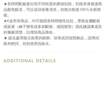
★長時間配戴會出現不同程度的磨損刮痕，刮痕本身會讓商
品顏色黯淡，可以送回保養清洗，但無法恢復100％全新模
樣。
★K金所有商品，均可能因長時間慢性拉扯，導致金屬斷裂
或延展（鍊子變長或多節斷裂、戒指變形）因此建議養成良
好佩戴習慣，以增加商品壽命。
★ 硫化處理復古效果的銀飾、珍珠或貝殼類飾品，請用拭
銀布輕拭，切勿使用洗銀水。
ADDITIONAL DETAILS