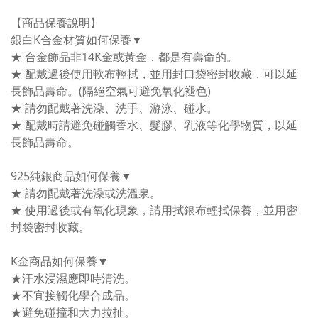
【商品保養說明】
銀白K合金材質如何保養▼
★ 合金飾品非14K金或黃金，都是有壽命的。
★ 配戴過後使用軟布輕拭，並用封口袋密封收藏，可以延
長飾品壽命。(隔絕空氣可避免氧化褪色)
★ 請勿配戴著洗澡、洗手、游泳、碰水。
★ 配戴時請避免碰觸香水、髮膠、乳液等化學物質，以延
長飾品壽命。
925純銀商品如何保養▼
★ 請勿配戴著洗澡或洗溫泉。
★ 使用過後或有氧化現象，請用拭銀布輕拭保養，並用密
封袋密封收藏。
K金商品如何保養▼
★汗水浸濕應即時清洗。
★不宜接觸化學合成品。
★避免碰撞和大力拉扯。