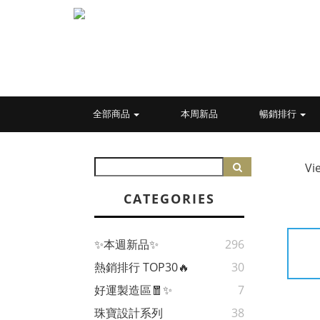
全部商品
本周新品
暢銷排行
Vi
CATEGORIES
✨本週新品✨
296
熱銷排行 TOP30🔥
30
好運製造區🧧✨
7
珠寶設計系列
38