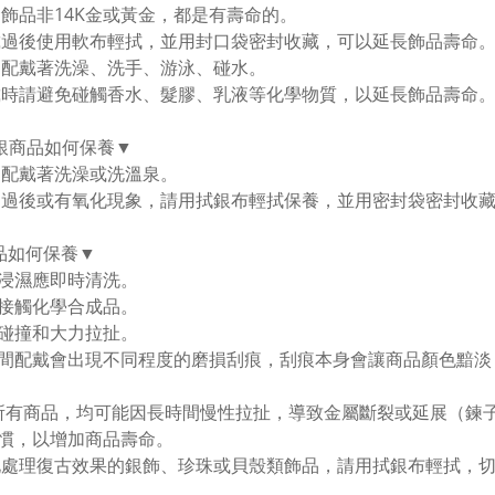
金飾品非14K金或黃金，都是有壽命的。
戴過後使用軟布輕拭，並用封口袋密封收藏，可以延長飾品壽命。
勿配戴著洗澡、洗手、游泳、碰水。
戴時請避免碰觸香水、髮膠、乳液等化學物質，以延長飾品壽命
純銀商品如何保養▼
勿配戴著洗澡或洗溫泉。
用過後或有氧化現象，請用拭銀布輕拭保養，並用密封袋密封收
品如何保養▼
浸濕應即時清洗。
接觸化學合成品。
碰撞和大力拉扯。
間配戴會出現不同程度的磨損刮痕，刮痕本身會讓商品顏色黯淡
所有商品，均可能因長時間慢性拉扯，導致金屬斷裂或延展（鍊
慣，以增加商品壽命。
化處理復古效果的銀飾、珍珠或貝殼類飾品，請用拭銀布輕拭，