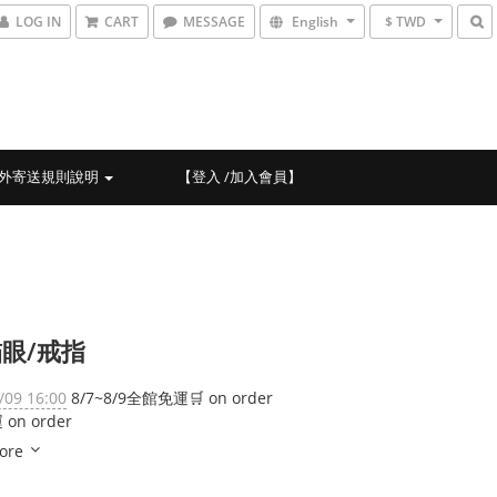
LOG IN
CART
MESSAGE
English
$ TWD
外寄送規則說明
【登入 /加入會員】
眼/戒指
/09 16:00
8/7~8/9全館免運🛒 on order
on order
ore