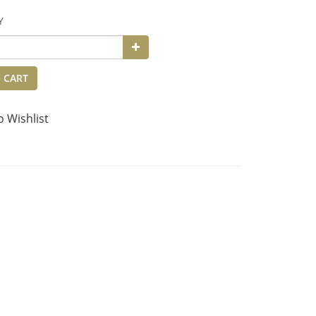
Y
 CART
o Wishlist