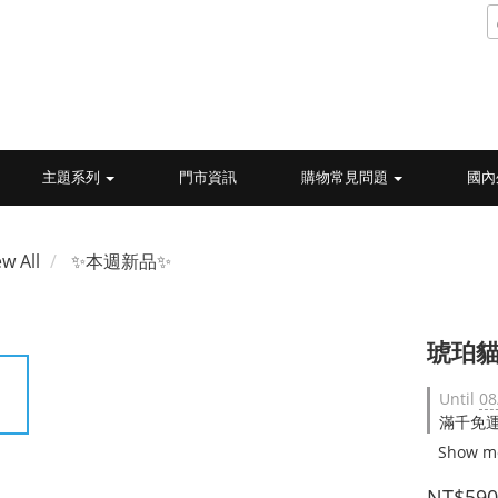
主題系列
門市資訊
購物常見問題
國內
ew All
✨本週新品✨
琥珀貓
Until
08
滿千免運 
Show m
NT$590