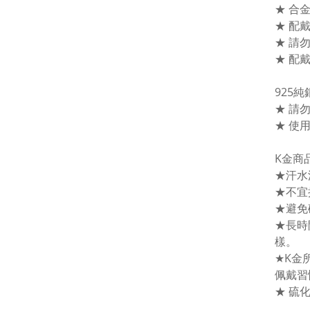
★ 合
★ 配
★ 請
★ 配
925
★ 請
★ 使
K金商
★汗水
★不宜
★避免
★長時
樣。
★K金
佩戴習
★ 硫