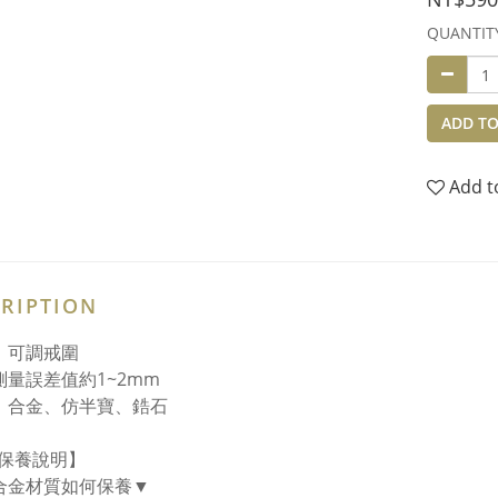
QUANTIT
ADD TO
Add t
RIPTION
：可調戒圍
測量誤差值約1~2mm
：合金、仿半寶、鋯石
保養說明】
合金材質如何保養▼