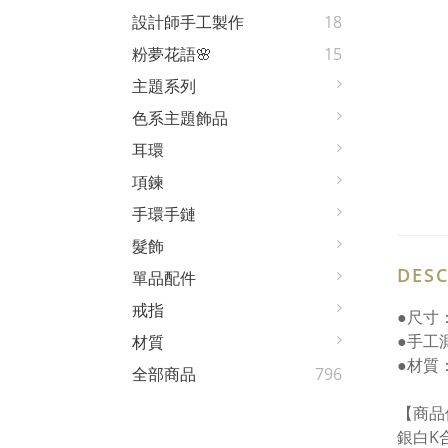
設計師手工製作
18
粉夢花語🌸
15
主題系列
色系主題飾品
耳環
項鍊
手環手鏈
髮飾
DESC
單品配件
戒指
●尺寸
●手工
材質
●材質
全部商品
796
【商品
銀白K