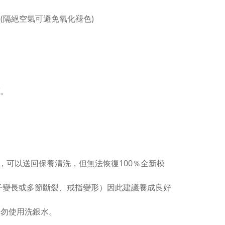
(隔絕空氣可避免氧化褪色)
。
藏。
，可以送回保養清洗，但無法恢復100％全新模
子變長或多節斷裂、戒指變形）因此建議養成良好
切勿使用洗銀水。