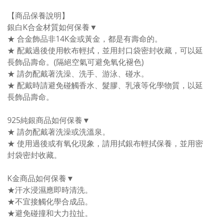
【商品保養說明】
銀白K合金材質如何保養▼
★ 合金飾品非14K金或黃金，都是有壽命的。
★ 配戴過後使用軟布輕拭，並用封口袋密封收藏，可以延
長飾品壽命。(隔絕空氣可避免氧化褪色)
★ 請勿配戴著洗澡、洗手、游泳、碰水。
★ 配戴時請避免碰觸香水、髮膠、乳液等化學物質，以延
長飾品壽命。
925純銀商品如何保養▼
★ 請勿配戴著洗澡或洗溫泉。
★ 使用過後或有氧化現象，請用拭銀布輕拭保養，並用密
封袋密封收藏。
K金商品如何保養▼
★汗水浸濕應即時清洗。
★不宜接觸化學合成品。
★避免碰撞和大力拉扯。