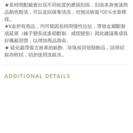
★長時間配戴會出現不同程度的磨損刮痕，刮痕本身會讓商
品顏色黯淡，可以送回保養清洗，但無法恢復100％全新模
樣。
★K金所有商品，均可能因長時間慢性拉扯，導致金屬斷裂
或延展（鍊子變長或多節斷裂、戒指變形）因此建議養成良
好佩戴習慣，以增加商品壽命。
★ 硫化處理復古效果的銀飾、珍珠或貝殼類飾品，請用拭
銀布輕拭，切勿使用洗銀水。
ADDITIONAL DETAILS