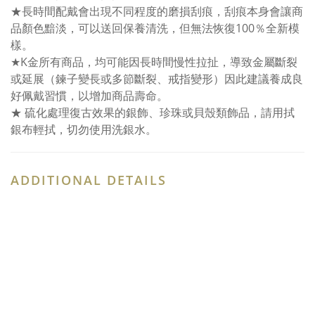
★長時間配戴會出現不同程度的磨損刮痕，刮痕本身會讓商
品顏色黯淡，可以送回保養清洗，但無法恢復100％全新模
樣。
★K金所有商品，均可能因長時間慢性拉扯，導致金屬斷裂
或延展（鍊子變長或多節斷裂、戒指變形）因此建議養成良
好佩戴習慣，以增加商品壽命。
★ 硫化處理復古效果的銀飾、珍珠或貝殼類飾品，請用拭
銀布輕拭，切勿使用洗銀水。
ADDITIONAL DETAILS