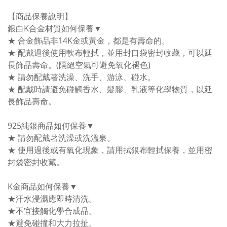
【商品保養說明】
銀白K合金材質如何保養▼
★ 合金飾品非14K金或黃金，都是有壽命的。
★ 配戴過後使用軟布輕拭，並用封口袋密封收藏，可以延
長飾品壽命。(隔絕空氣可避免氧化褪色)
★ 請勿配戴著洗澡、洗手、游泳、碰水。
★ 配戴時請避免碰觸香水、髮膠、乳液等化學物質，以延
長飾品壽命。
925純銀商品如何保養▼
★ 請勿配戴著洗澡或洗溫泉。
★ 使用過後或有氧化現象，請用拭銀布輕拭保養，並用密
封袋密封收藏。
K金商品如何保養▼
★汗水浸濕應即時清洗。
★不宜接觸化學合成品。
★避免碰撞和大力拉扯。