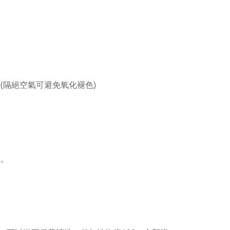
(隔絕空氣可避免氧化褪色)
。
藏。