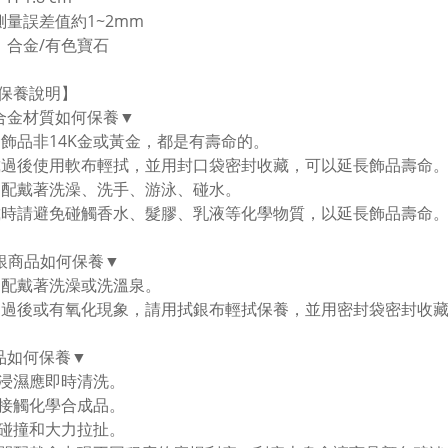
測量誤差值約1~2mm
：合金/有色寶石
保養說明】
合金材質如何保養▼
金飾品非14K金或黃金，都是有壽命的。
戴過後使用軟布輕拭，並用封口袋密封收藏，可以延長飾品壽命。
勿配戴著洗澡、洗手、游泳、碰水。
戴時請避免碰觸香水、髮膠、乳液等化學物質，以延長飾品壽命
純銀商品如何保養▼
勿配戴著洗澡或洗溫泉。
用過後或有氧化現象，請用拭銀布輕拭保養，並用密封袋密封收
品如何保養▼
浸濕應即時清洗。
接觸化學合成品。
碰撞和大力拉扯。