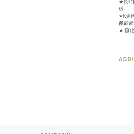
★長時
樣。
★K金
佩戴習
★ 硫
ADDI