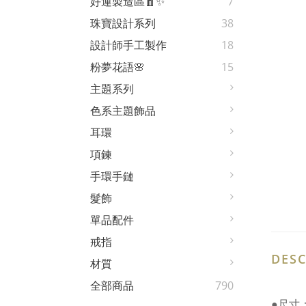
好運製造區🧧✨
7
珠寶設計系列
38
設計師手工製作
18
粉夢花語🌸
15
主題系列
色系主題飾品
耳環
項鍊
手環手鏈
髮飾
單品配件
戒指
DESC
材質
全部商品
790
●尺寸：