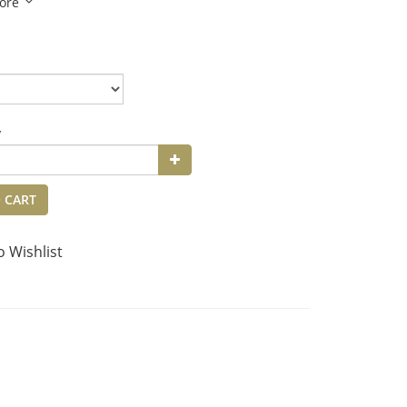
ore
y
 CART
o Wishlist