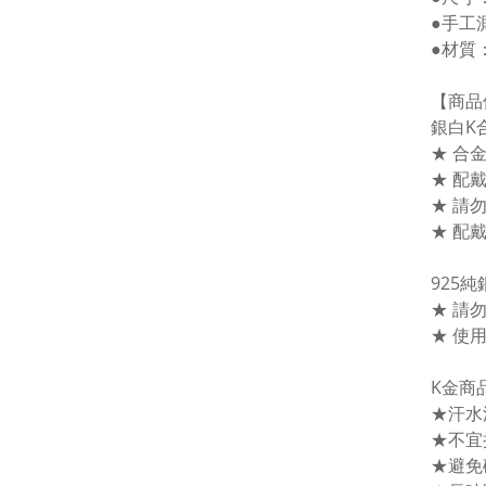
●手工
●材質
【商品
銀白K
★ 合
★ 配
★ 請
★ 配
925
★ 請
★ 使
K金商
★汗水
★不宜
★避免