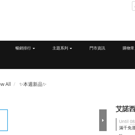
暢銷排行
主題系列
門市資訊
購物常
ew All
✨本週新品✨
艾諾西
Until
08
滿千免運 