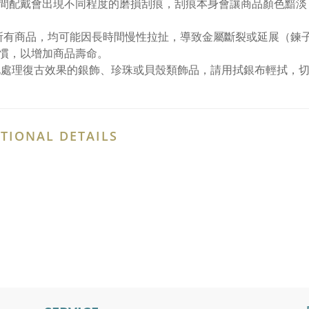
間配戴會出現不同程度的磨損刮痕，刮痕本身會讓商品顏色黯淡
所有商品，均可能因長時間慢性拉扯，導致金屬斷裂或延展（鍊
慣，以增加商品壽命。
化處理復古效果的銀飾、珍珠或貝殼類飾品，請用拭銀布輕拭，
TIONAL DETAILS