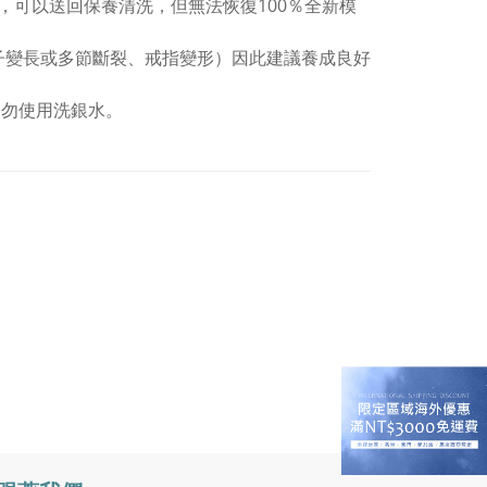
，可以送回保養清洗，但無法恢復100％全新模
子變長或多節斷裂、戒指變形）因此建議養成良好
切勿使用洗銀水。