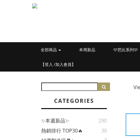
全部商品
本周新品
🩷芭比系列🩷
【登入 /加入會員】
Vi
CATEGORIES
✨本週新品✨
290
熱銷排行 TOP30🔥
30