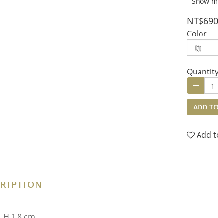
Show m
NT$690
Color
Quantit
ADD TO
Add t
RIPTION
H 1.8 cm