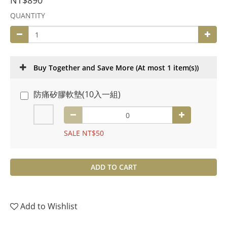
NT$890
QUANTITY
Buy Together and Save More
(At most 1 item(s))
防痛矽膠軟墊(10入一組)
SALE NT$50
ADD TO CART
Add to Wishlist