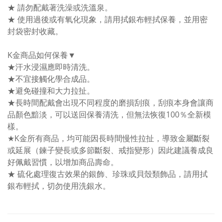
★ 請勿配戴著洗澡或洗溫泉。
★ 使用過後或有氧化現象，請用拭銀布輕拭保養，並用密
封袋密封收藏。
K金商品如何保養▼
★汗水浸濕應即時清洗。
★不宜接觸化學合成品。
★避免碰撞和大力拉扯。
★長時間配戴會出現不同程度的磨損刮痕，刮痕本身會讓商
品顏色黯淡，可以送回保養清洗，但無法恢復100％全新模
樣。
★K金所有商品，均可能因長時間慢性拉扯，導致金屬斷裂
或延展（鍊子變長或多節斷裂、戒指變形）因此建議養成良
好佩戴習慣，以增加商品壽命。
★ 硫化處理復古效果的銀飾、珍珠或貝殼類飾品，請用拭
銀布輕拭，切勿使用洗銀水。