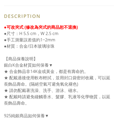
DESCRIPTION
●可改夾式 (修改為夾式的商品恕不退換)
●尺寸：H 5.5 cm，W 2.5 cm
●手工測量誤差值約1~2mm
●材質：合金/日本玻璃珍珠
【商品保養說明】
銀白K合金材質如何保養▼
★ 合金飾品非14K金或黃金，都是有壽命的。
★ 配戴過後使用軟布輕拭，並用封口袋密封收藏，可以延
長飾品壽命。(隔絕空氣可避免氧化褪色)
★ 請勿配戴著洗澡、洗手、游泳、碰水。
★ 配戴時請避免碰觸香水、髮膠、乳液等化學物質，以延
長飾品壽命。
925純銀商品如何保養▼