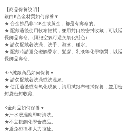
【商品保養說明】
銀白K合金材質如何保養▼
★ 合金飾品非14K金或黃金，都是有壽命的。
★ 配戴過後使用軟布輕拭，並用封口袋密封收藏，可以延
長飾品壽命。(隔絕空氣可避免氧化褪色)
★ 請勿配戴著洗澡、洗手、游泳、碰水。
★ 配戴時請避免碰觸香水、髮膠、乳液等化學物質，以延
長飾品壽命。
925純銀商品如何保養▼
★ 請勿配戴著洗澡或洗溫泉。
★ 使用過後或有氧化現象，請用拭銀布輕拭保養，並用密
封袋密封收藏。
K金商品如何保養▼
★汗水浸濕應即時清洗。
★不宜接觸化學合成品。
★避免碰撞和大力拉扯。