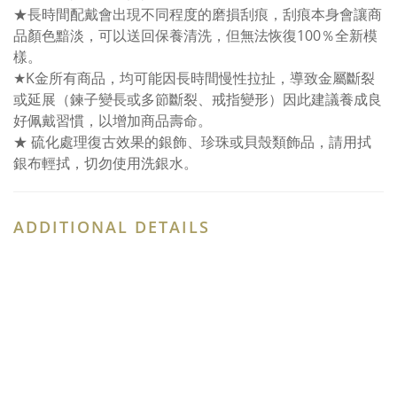
★長時間配戴會出現不同程度的磨損刮痕，刮痕本身會讓商
品顏色黯淡，可以送回保養清洗，但無法恢復100％全新模
樣。
★K金所有商品，均可能因長時間慢性拉扯，導致金屬斷裂
或延展（鍊子變長或多節斷裂、戒指變形）因此建議養成良
好佩戴習慣，以增加商品壽命。
★ 硫化處理復古效果的銀飾、珍珠或貝殼類飾品，請用拭
銀布輕拭，切勿使用洗銀水。
ADDITIONAL DETAILS