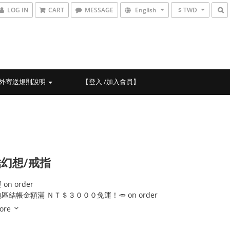
LOG IN
CART
MESSAGE
English
$ TWD
外寄送規則說明
【登入 /加入會員】
幻想/戒指
on order
地區結帳金額滿 ＮＴ＄３０００免運！🥕 on order
ore