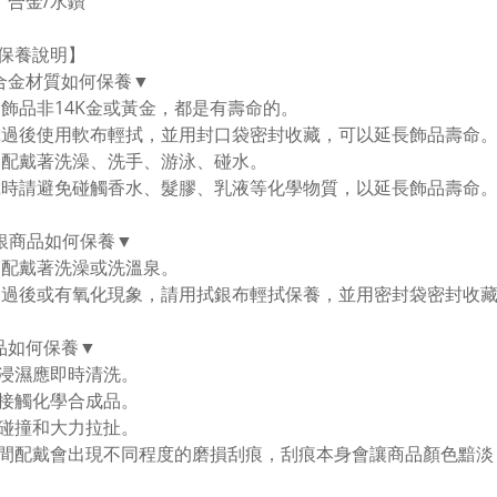
：合金/水鑽
保養說明】
合金材質如何保養▼
金飾品非14K金或黃金，都是有壽命的。
戴過後使用軟布輕拭，並用封口袋密封收藏，可以延長飾品壽命。
勿配戴著洗澡、洗手、游泳、碰水。
戴時請避免碰觸香水、髮膠、乳液等化學物質，以延長飾品壽命
純銀商品如何保養▼
勿配戴著洗澡或洗溫泉。
用過後或有氧化現象，請用拭銀布輕拭保養，並用密封袋密封收
品如何保養▼
浸濕應即時清洗。
接觸化學合成品。
碰撞和大力拉扯。
間配戴會出現不同程度的磨損刮痕，刮痕本身會讓商品顏色黯淡