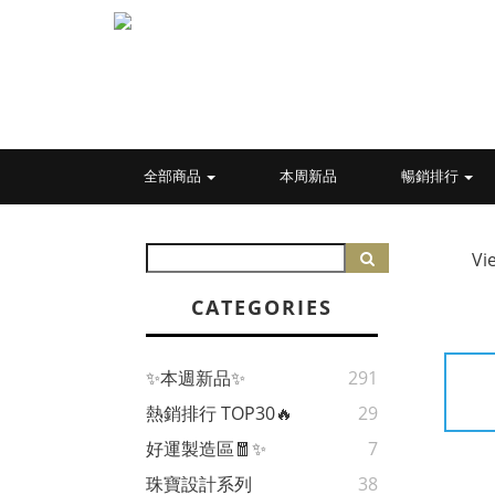
全部商品
本周新品
暢銷排行
Vi
CATEGORIES
✨本週新品✨
291
熱銷排行 TOP30🔥
29
好運製造區🧧✨
7
珠寶設計系列
38