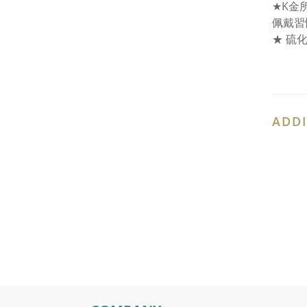
★K金
佩戴習
★ 硫
ADDI