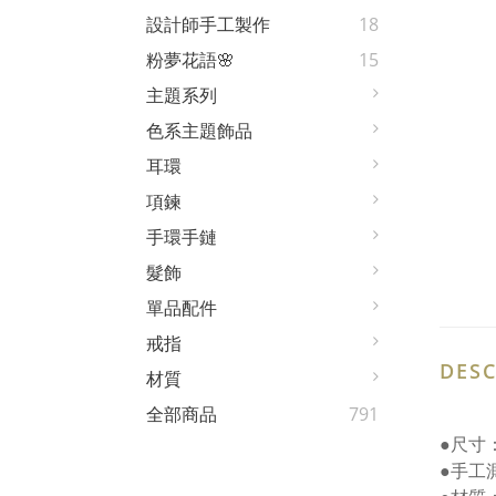
設計師手工製作
18
粉夢花語🌸
15
主題系列
色系主題飾品
耳環
項鍊
手環手鏈
髮飾
單品配件
戒指
DESC
材質
全部商品
791
●尺寸
●手工