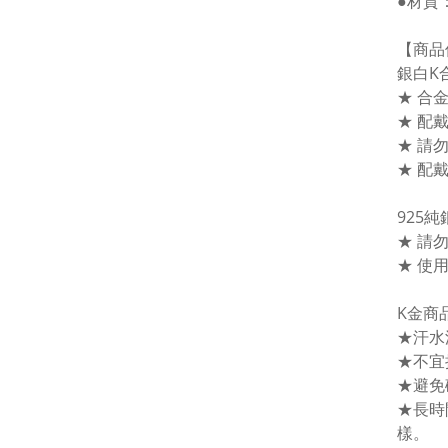
●材質
【商品
銀白K
★ 合
★ 配
★ 請
★ 配
925
★ 請
★ 使
K金商
★汗水
★不宜
★避免
★長時
樣。