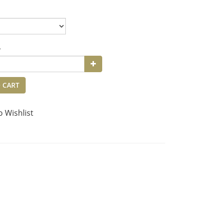
y
 CART
o Wishlist