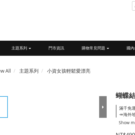
主題系列
門市資訊
購物常見問題
國內
ew All
主題系列
小資女孩輕鬆愛漂亮
蝴蝶結
滿千免運 
🥕海外
Show m
NT$490