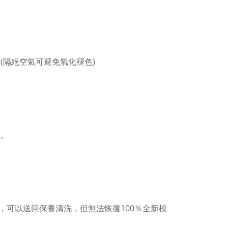
(隔絕空氣可避免氧化褪色)
。
藏。
，可以送回保養清洗，但無法恢復100％全新模