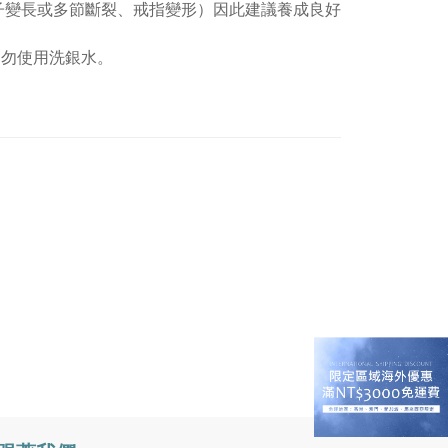
子變長或多節斷裂、戒指變形）因此建議養成良好
切勿使用洗銀水。