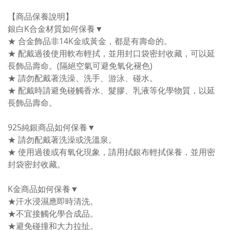
【商品保養說明】
銀白K合金材質如何保養▼
★ 合金飾品非14K金或黃金，都是有壽命的。
★ 配戴過後使用軟布輕拭，並用封口袋密封收藏，可以延
長飾品壽命。(隔絕空氣可避免氧化褪色)
★ 請勿配戴著洗澡、洗手、游泳、碰水。
★ 配戴時請避免碰觸香水、髮膠、乳液等化學物質，以延
長飾品壽命。
925純銀商品如何保養▼
★ 請勿配戴著洗澡或洗溫泉。
★ 使用過後或有氧化現象，請用拭銀布輕拭保養，並用密
封袋密封收藏。
K金商品如何保養▼
★汗水浸濕應即時清洗。
★不宜接觸化學合成品。
★避免碰撞和大力拉扯。