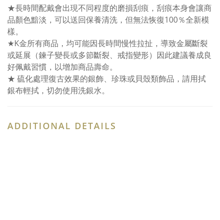
★長時間配戴會出現不同程度的磨損刮痕，刮痕本身會讓商
品顏色黯淡，可以送回保養清洗，但無法恢復100％全新模
樣。
★K金所有商品，均可能因長時間慢性拉扯，導致金屬斷裂
或延展（鍊子變長或多節斷裂、戒指變形）因此建議養成良
好佩戴習慣，以增加商品壽命。
★ 硫化處理復古效果的銀飾、珍珠或貝殼類飾品，請用拭
銀布輕拭，切勿使用洗銀水。
ADDITIONAL DETAILS